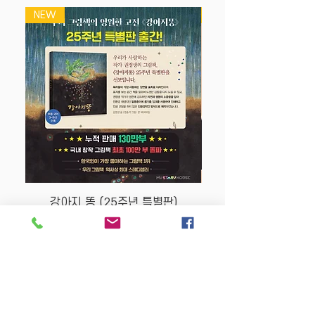
NEW
NEW
강아지 똥 (25주년 특별판)
Price
$22.50
Store Policy
MY STORY HOUSE
ABN
94 101 804 184
330A Parramatta Rd,