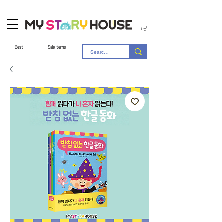
Best
Sale Items