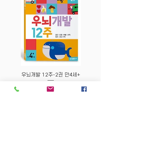
우뇌개발 12주-2권 만4세+
우뇌개발 12주-1권
Price
$6.80
Store Policy
MY STORY HOUSE
ABN
94 101 804 184
330A Parramatta Rd,
Homebush West NSW
2140
Opening Hours: P
lease
check Insta post or call.