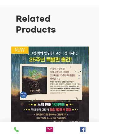
만드는 모습과 완성된 모습, 재료와 함께
보여 주어
아기들이 사물을 인지적으로 파악 할 수
Related
있도록 도와 줍니다.
Products
다양한 맛과 모양과 색깔로 오감을 자극하
는 밥!
NEW
NEW
밥의 여러 가지 변신이 즐거운 아기 그림
책입니다.
강아지 똥 (25주년 특별판)