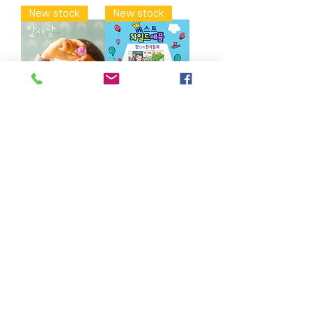
New stock
New stock
알사탕 (백희
베스트 차일
나)
드애플 1 (10
권)
Price
$18.75
Price
$80.00
Out of
Add to
Stock
Cart
Load More