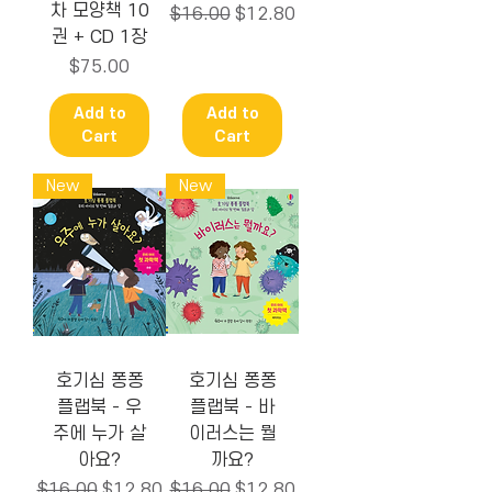
차 모양책 10
Regular Price
Sale Price
$16.00
$12.80
권 + CD 1장
Price
$75.00
Add to
Add to
Cart
Cart
New
New
호기심 퐁퐁
호기심 퐁퐁
플랩북 - 우
플랩북 - 바
주에 누가 살
이러스는 뭘
아요?
까요?
Regular Price
Sale Price
Regular Price
Sale Price
$16.00
$12.80
$16.00
$12.80