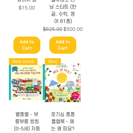
강아지 똥
블루래빗 러
닝 스타트 (한
Price
$15.00
글, 수학, 영
어 81종)
Regular Price
Sale Price
$625.00
$500.00
Add to
Add to
Cart
Cart
New stock
New
별똥별 - 부
호기심 퐁퐁
릉부릉 씽씽
플랩북 - 해
(0-5세) 자동
는 왜 떠요?