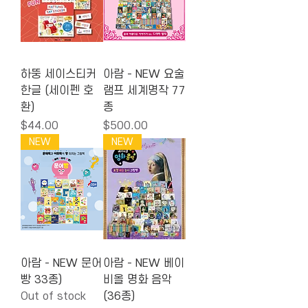
하뚱 세이스티커
아람 - NEW 요술
한글 (세이펜 호
램프 세계명작 77
환)
종
Price
Price
$44.00
$500.00
NEW
NEW
아람 - NEW 문어
아람 - NEW 베이
빵 33종)
비올 명화 음악
Out of stock
(36종)