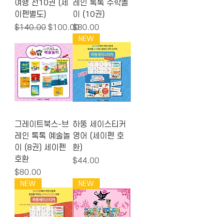
여행 전10권 (세
레인 톡톡 수학놀
이펜별도)
이 (10권)
Regular Price
Sale Price
Price
$140.00
$100.00
$80.00
NEW
그레이트북스-브
하뚱 세이스티커
레인 톡톡 예술놀
영어 (세이펜 호
이 (8권) 세이펜
환)
호환
Price
$44.00
Price
$80.00
NEW
NEW