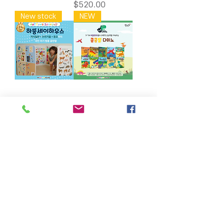
Price
$520.00
New stock
NEW
NEW 하뚱 세이
별똥별- 쿵쿵별
하우스 8단 (실사
다이노 그림책 세
병풍+자석칠판
트 (전10권+공룡
+거울놀이) (세이
스티커 4장)
펜 호환)
Price
$90.00
Out of stock
Load More