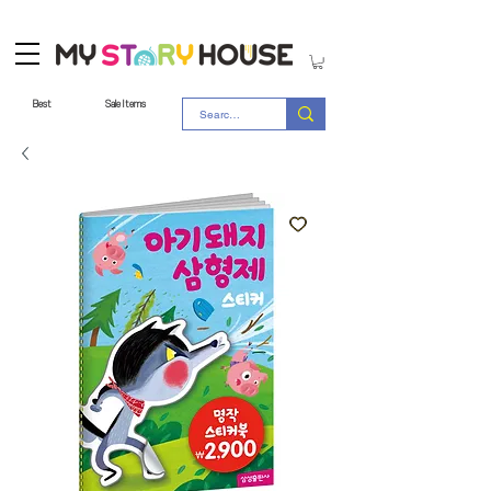
Best
Sale Items