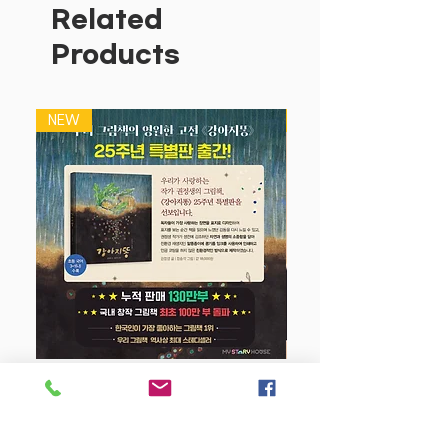
Related
Products
NEW
NEW
강아지 똥 (25주년 특별판)
Price
$22.50