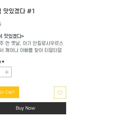
 맛있겠다 #1
Price
5
석
맛있겠다
>
주 먼 옛날, 아기 안킬로사우르스
서 깨어나 아빠를 찾아 터덜터덜
. 그런데, 갑자기 티라노사우르스
y
*
나 군침을 흘리며 말한다. "헤헤
 고 녀석 맛있겠다." 그때 아기 안킬
스가 말한다. "아빠! 슬펐어요.
요." 그리고 왈카닥 매달린다.
to Cart
우르스는 자신의 이름이 '맛있겠
 알아 듣고, 태어나서 처음 본 공룡
Buy Now
신에게 처음으로 '이름'을 불러준
우르스를 아빠로 안 것. 졸지에
사우르스의 아빠가 된 티라노사우