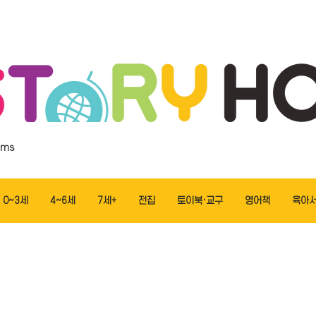
ems
0~3세
4~6세
7세+
전집
토이북·교구
영어책
육아