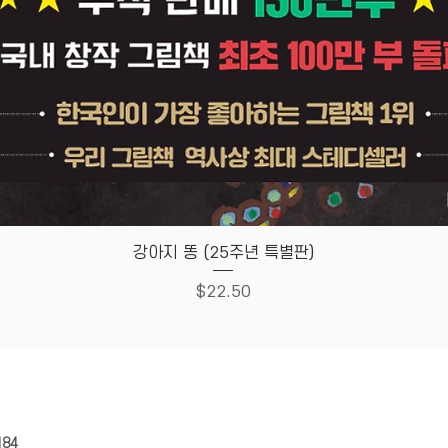
Quick View
강아지 똥 (25주년 특별판)
Price
$22.50
HOUSE
Store Policy
184