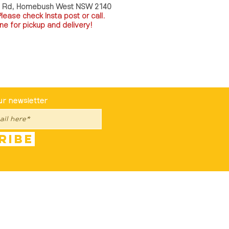
a Rd, Homebush West NSW 2140
P
lease check Insta post or call.
ne for pickup and delivery!
st To Know
ur newsletter
ribe