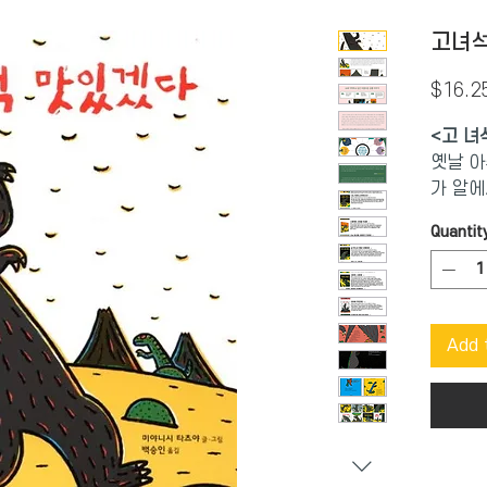
고녀석
$16.2
<
고
녀
옛날 아
가 알에
걸어건다
Quantit
가 나타
헤...
로사우르
무서웠어
Add 
안킬로사
다'라고
이자 자
티라노사
안킬로