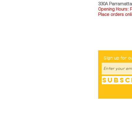
330A Parramatt
Opening Hours: 
Place orders onli
TEL: 0449793288
Be The Fir
Sign up for o
Subsc