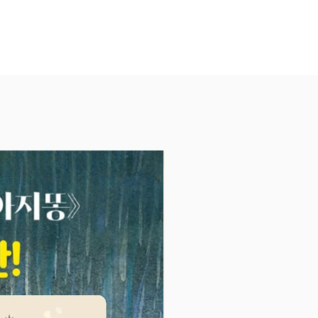
 통해서 가족의 소중함, 우정의
, 어머니와 아버지의 사랑 등을
 있습니다. 이 이야기들은 고마움
움, 소중함 등의 따뜻한 감정은 물
운 얄미움, 속상함, 난폭함, 상실감
 넓은 감정에 대해 다루고 있습니
이고 난폭한 티라노사우르스가 친
NEW
나 배려심 많은 공룡이 되거나, 숲
 주워온 알이 티라노사우르스라는
려면서도 자신의 알과 똑같이 예뻐
르는 마이아사우라의 모습을 통해
사랑의 아룸다움에 대해 알려 줍니
유쾌하고 때로는 눈물을 자아내기
 이 이야기들은 아이들에게 다양한