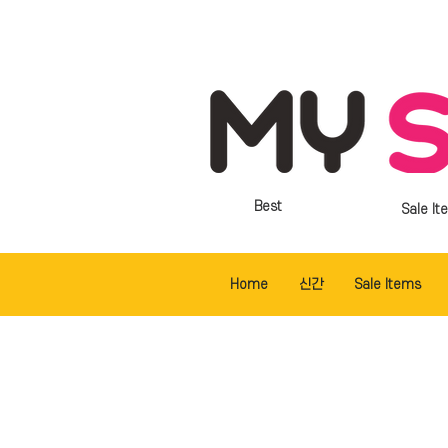
Best
Sale It
Home
신간
Sale Items