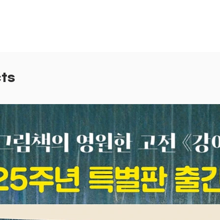
이야기를
아름다움
그려내고
과 그리
론 무서
까지 폭
ts
다.
이기적
구를 만
속에서
것을 알
하며 기
희생과 
다.
때로는 
도 하는