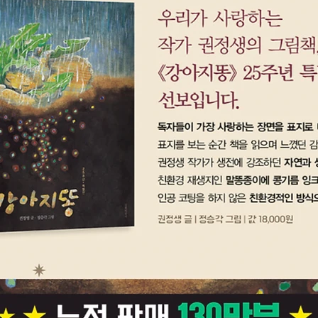
갑정에대
력과 감
아이와 
서 이야