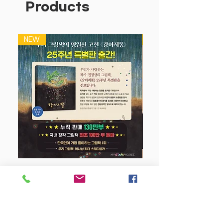
Products
숨은그림찾기를 하듯 자연 속에 숨은 곤충
들을 찾으며 수 세기를 익히는 책입니다.
그림 속에서 배경이 되는 식물과 모양이나
NEW
NEW
색깔이 비슷한 곤충을 한 마리, 두 마리 찾
으며 자연스럽게 수를 배울 수 있습니다.
세밀하면서도 따뜻한 그림은 저연령 아이
들이 곤충과 식물을 함께 보고 즐기기에도
꼭 알맞습니다.
강아지 똥 (25주년 특별판)
Price
$22.50