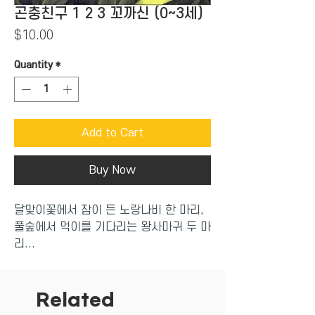
곤충친구 1 2 3 꼬까신 (0~3세)
Price
$10.00
Quantity
*
Add to Cart
Buy Now
달맞이꽃에서 잠이 든 노랑나비 한 마리,
풀숲에서 먹이를 기다리는 왕사마귀 두 마
리...
꽃에서, 나무에서 곤충 친구들을 찾아보세
요.
숨어 있는 곤충을 찾다보면 어느새 123을
Related
익히게 될 거예요.