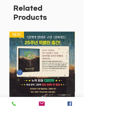
Related
Products
NEW
NEW
강아지 똥 (25주년 특별판)
Price
$22.50