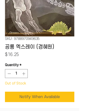
SKU: 9788970949635
공룡 엑스레이 (경혜원)
Price
$16.25
Quantity
*
Out of Stock
Notify When Available