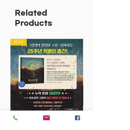
책. 입체 그림을 통해 각 곤충을 학습하게
한다. 알록달록 예쁘면서도 사실적인 입체
Related
그림을 통해 아이들은 곤충들의 생김새를
Products
확실하게 알 수 있고 그와 더불어 곤충들
의 특징적인 생활 방식을 통해 조화로운
자연의 신비를 감지할 수 있다.
NEW
NEW
강아지 똥 (25주년 특별판)