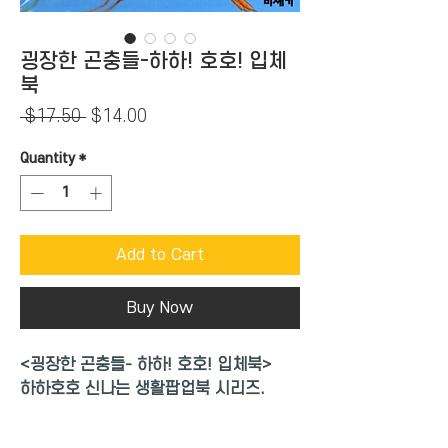
굉장한 곤충들-하하! 호호! 입체
북
Regular
Sale
 $17.50 
$14.00
Price
Price
Quantity
*
Add to Cart
Buy Now
<굉장한 곤충들- 하하! 호호! 입체북>
하하호호 신나는 생활팝업북 시리즈.
만 두 살 이상의 어린이를 위한 입체그림