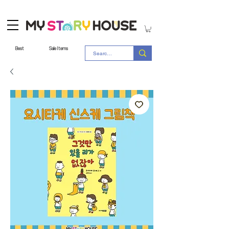
Best
Sale Items