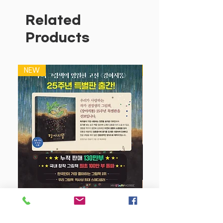
니다.
그것만 있을 리가 없잖아
Related
‘가능성’이 얼마나 신나는 것이며, 멋진 세
Products
상을 만들 수 있는지 이야기하는 책이다.
미리부터 할 수 없다고 지레 포기하거나,
해 보지 않은 일에 두려움을 느끼는 어린
NEW
NEW
이들이 부디 이 책을 읽고 용기 내어 도전
할 수 있다.
요시타케 신스케는 우리가 당연하다고 여
기는 것들에 대해
항상 명쾌하고 그럴 듯한 답을 들려준다.
미처 의심을 품어보지 못했거나,
너무 당연해서 이유를 알려는 생각조차 하
지 않는 것들을
세심하게 관찰하고 누구나 공감할 수 있는
능청스러운 답을 내놓는다.
그래서 요시타케 신스케의 책을 읽다 보면
강아지 똥 (25주년 특별판)
언제나 나도 모르게 고개를 끄덕이며 공감
하게 된다.
Price
$22.50