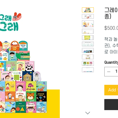
그레이
종)
$500.
책과 놀
권), 
로 아이
이 시간
Quantit
Add 