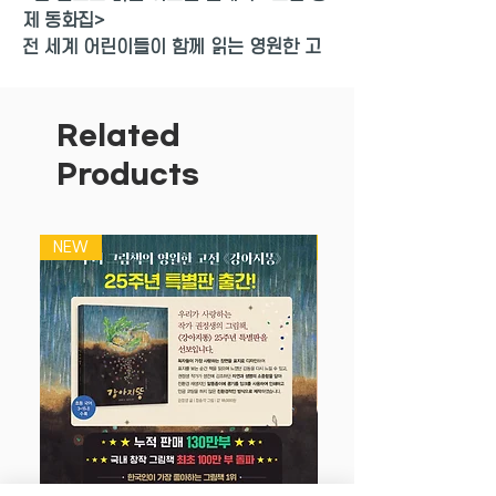
제 동화집>
전 세계 어린이들이 함께 읽는 영원한 고
전
감수성과 상상력을 길러 주는그림 형제 대
표 우화 15편
Related
Products
◆
어린이의 책 읽기 눈높이에 맞춘 아름
다운 고전 「한 권으로 읽는 어스본 클래
식」 시리즈
NEW
NEW
오랜 세월 동안 전 세계에서 사랑 받아 온
필독 고전을 한 권으로 엮어 낸 「한 권으
로 읽는 어스본 클래식」 시리즈가 출간되
었어요. 특히 아름다운 일러스트와 안정감
있고 예쁜 책의 만듦새가 고전의 분위기를
한껏 돋우어 줄 뿐더러 책의 소장 가치를
높여 주지요. 익숙한 이야기는 제대로 읽
고, 낯선 이야기는 새롭게 읽어 보세요. 시
대와 공간, 세대를 초월하는 이야기들을