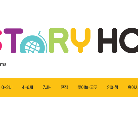
ems
0~3세
4~6세
7세+
전집
토이북·교구
영어책
육아