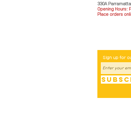
330A Parramatt
Opening Hours: 
Place orders onli
TEL: 0449793288
Be The Fir
Sign up for o
Subsc