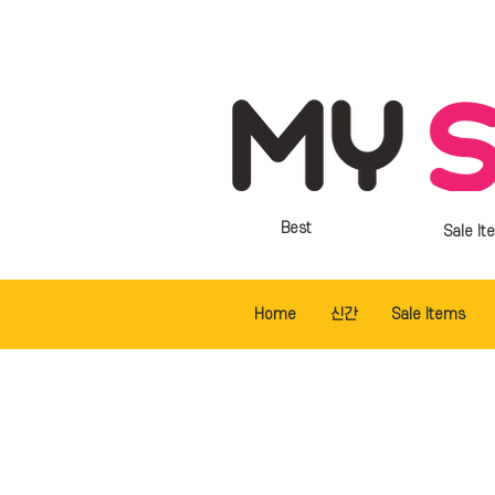
Best
Sale It
Home
신간
Sale Items