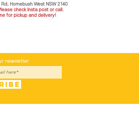
a Rd, Homebush West NSW 2140
P
lease check Insta post or call.
ne for pickup and delivery!
st To Know
ur newsletter
ribe