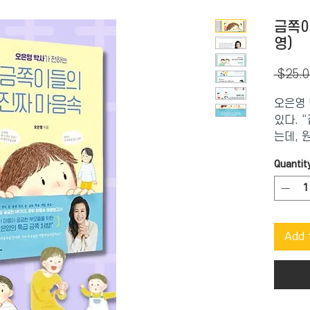
금쪽이
영)
 $25.0
오은영 
있다. 
는데, 
기를 다
Quantit
아이들은
이든 친
시시콜콜
바로 소
Add 
아이들은
도 하고
한다.
이 책은
답답해하