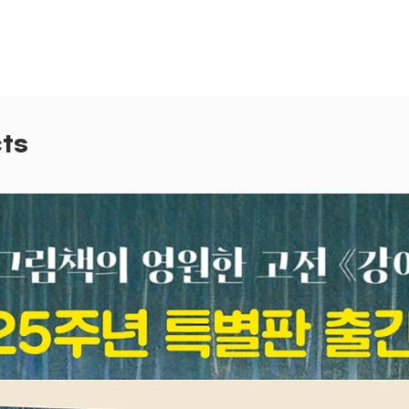
다도 아
신뢰하기
모들은 
때, 하
요”라고
와주어야
ts
‘부모’
되었을 
아이의 
아 특급
다 오은
받는 듯