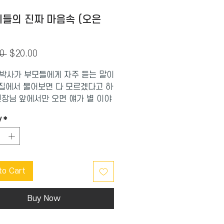
들의 진짜 마음속 (오은
Regular
Sale
0 
$20.00
Price
Price
박사가 부모들에게 자주 듣는 말이
“집에서 물어보면 다 모르겠다고 하
원장님 앞에서만 오면 얘가 별 이야
 하네요.” 방송에서든 병원에서든
y
*
 오은영 박사 앞에서는 학교생활
구 관계든 부모에 대한 생각이든
 말한다. 왜 그러는 걸까? 비밀은
통의 방식이다. 소통방식에 따라
to Cart
 자신의 생활을 더 공개하고 싶기
, 더 감추고 경계하고 싶어지기도
Buy Now
 아이를 키우면서 부모들이 가장
는 주제 58가지를 뽑아 그 소통