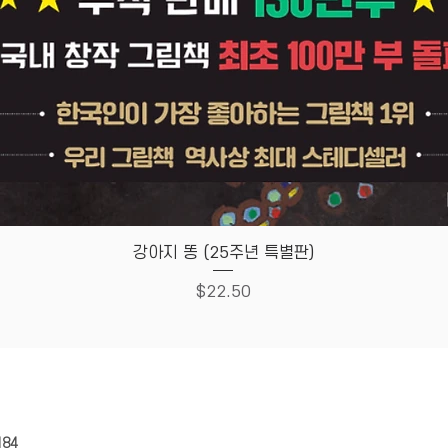
Quick View
강아지 똥 (25주년 특별판)
Price
$22.50
HOUSE
Store Policy
184