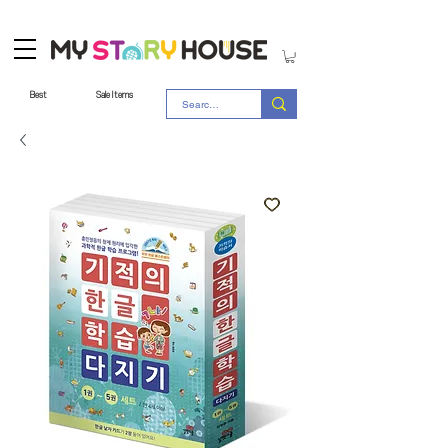
Best
Sale Items