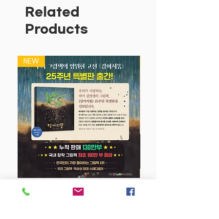
Related
Products
NEW
NEW
강아지 똥 (25주년 특별판)
Price
$22.50