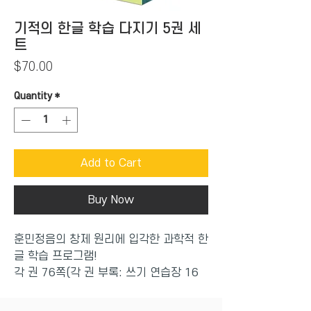
기적의 한글 학습 다지기 5권 세
트
Price
$70.00
Quantity
*
Add to Cart
Buy Now
훈민정음의 창제 원리에 입각한
과학적 한
글 학습 프로그램
!
각 권
76
쪽
(
각 권 부록
:
쓰기 연습장
16
쪽 별도 구성
+
세트 부록 한글 낱자 카드
1, 2)