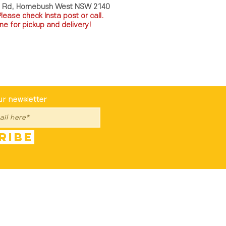
a Rd, Homebush West NSW 2140
P
lease check Insta post or call.
ne for pickup and delivery!
st To Know
ur newsletter
ribe