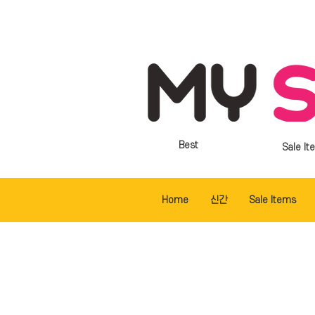
Best
Sale It
Home
신간
Sale Items