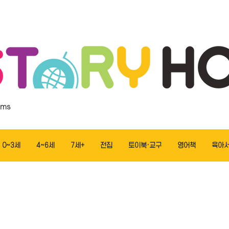
ems
0~3세
4~6세
7세+
전집
토이북·교구
영어책
육아