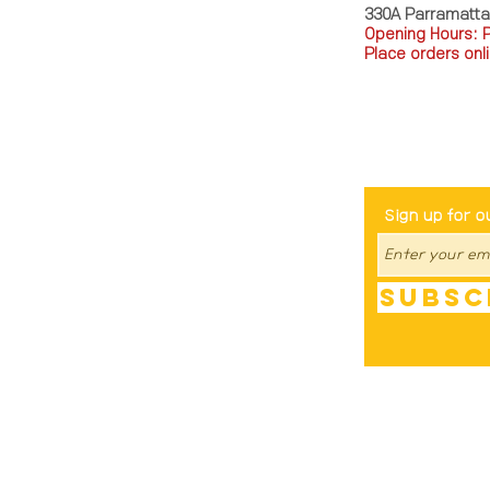
330A Parramatt
Opening Hours: 
Place orders onli
TEL: 0449793288
Be The Fir
Sign up for o
Subsc