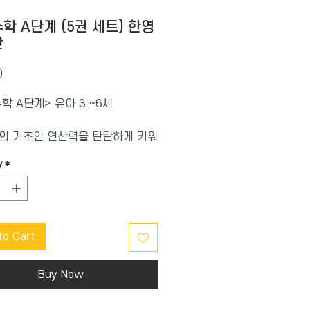
학 A단계 (5권 세트) 한영
판
Price
0
학 A단계> 유아 3 ~6세
의 기초인 연산력을 탄탄하게 키워
 프로그램 학습지
y
*
부터 예비 중 1 까지 세분화된 개
 수준별 맞춤 학습
한 학습목표 제시로 높은 학습성취
to Cart
도 테스트, 종료 테스트로 철저한
학습
부록 4분 문장제 학습
Buy Now