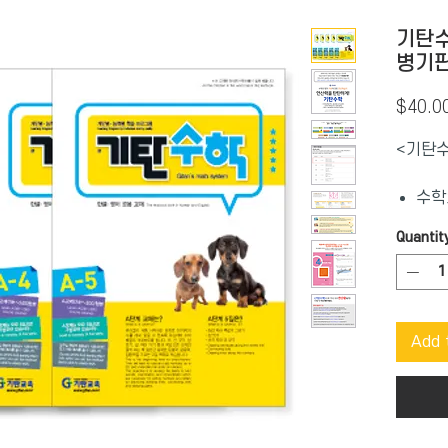
기탄수
병기
$40.0
<기탄수
수학
주는
Quantit
유아
인별
명확
도
Add 
성취
보완
특별