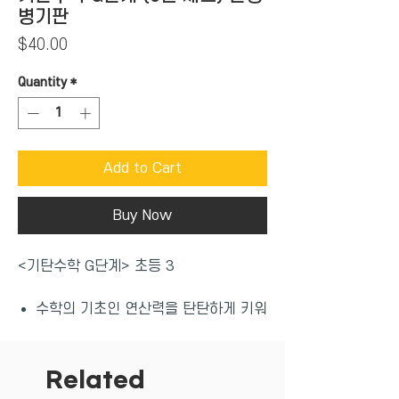
병기판
Price
$40.00
Quantity
*
Add to Cart
Buy Now
<기탄수학 G단계> 초등 3
수학의 기초인 연산력을 탄탄하게 키워
주는 프로그램 학습지
유아부터 예비 중 1 까지 세분화된 개
인별 수준별 맞춤 학습
Related
명확한 학습목표 제시로 높은 학습성취