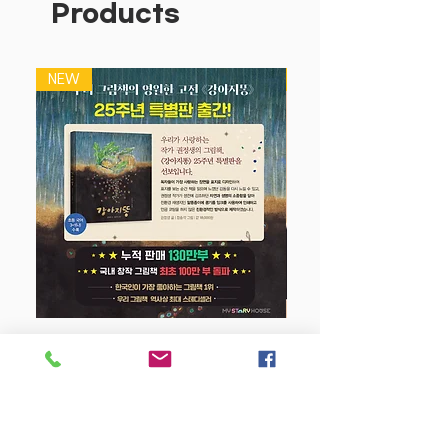
Products
도
성취도 테스트, 종료 테스트로 철저한
보완학습
NEW
NEW
특별부록 4분 문장제 학습
강아지 똥 (25주년 특별판)
Price
$22.50