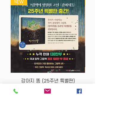
NEW
NEW
-흥미있는 학습을 통해 수와 연산은 문론
사고력과 창의력응 기르는데 도움을 줍니
다,
-사물의 개수와 숫자를 관계지어 아이들
이 수에 대한 이해를 충분히 갖고 스스로
깨치는 놀이 중심의 학습 교재입니다
강아지 똥 (25주년 특별판)
Price
$22.50
Store Policy
MY STORY HOUSE
ABN
94 101 804 184
330A Parramatta Rd,
Homebush West NSW