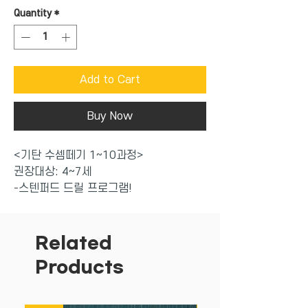
Quantity
*
Add to Cart
Buy Now
<기탄 수셈떼기 1~10과정>
권장대상: 4~7세
-스텐퍼드 드릴 프로그램!
-매일 한장씩 숫자놀이를 하다보면 수학
이 재미있어져요~
-빠른 수셈 진도
Related
-재미있는 다양한 영역별 문제
Products
-기초부터 취학 전 단계까지 총10과정
-압축된 개인별*능력별 프로그램식 학습
지