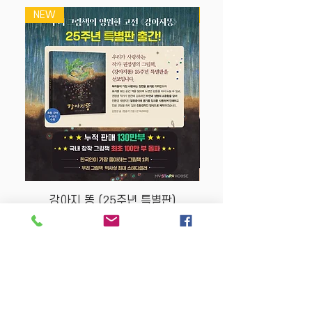
지
NEW
NEW
-흥미있는 학습을 통해 수와 연산은 문론
사고력과 창의력응 기르는데 도움을 줍니
다,
-사물의 개수와 숫자를 관계지어 아이들
이 수에 대한 이해를 충분히 갖고 스스로
깨치는 놀이 중심의 학습 교재입니다
강아지 똥 (25주년 특별판)
Price
$22.50
Store Policy
MY STORY HOUSE
ABN
94 101 804 184
330A Parramatta Rd,