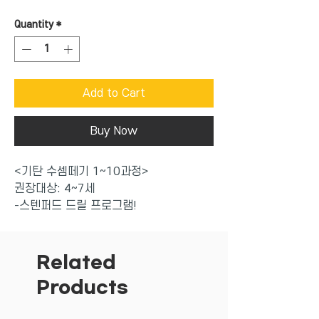
Quantity
*
Add to Cart
Buy Now
<기탄 수셈떼기 1~10과정>
권장대상: 4~7세
-스텐퍼드 드릴 프로그램!
-매일 한장씩 숫자놀이를 하다보면 수학
이 재미있어져요~
-빠른 수셈 진도
Related
-재미있는 다양한 영역별 문제
Products
-기초부터 취학 전 단계까지 총10과정
-압축된 개인별*능력별 프로그램식 학습