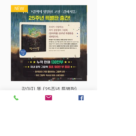
박또박 쓰기
NEW
NEW
-스티커를 착착 붙이고, 카드를 똑똑 뜯으
며 재미있게!
-집중 시간이 짧은 아이들도 걱정 없어요.
-그날그날 학습한 날짜를 쓰고 '참 잘했어
요' 스티커를 붙이면 성취감과 자신감도
키울 수 있지요.
-낱말 카드를 떼어 내면 각 과정에서 학습
한 내용을 두고두고 복습할 수 있어서 아
이들에게 또 다른 재미를 선물해요.
강아지 똥 (25주년 특별판)
Price
$22.50
Store Policy
MY STORY HOUSE
ABN
94 101 804 184