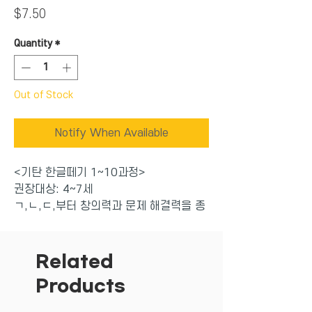
Price
$7.50
Quantity
*
Out of Stock
Notify When Available
<기탄 한글떼기 1~10과정>
권장대상: 4~7세
ㄱ,ㄴ,ㄷ,부터 창의력과 문제 해결력을 종
합적으로 항상시켜주며 취학 전에 한글 학
습을 집중적으로 습득할 수 있도록 구성된
한글 완성 프로그램 학습지!
Related
-매일 한장씩 (주5일, 매일 10분) 한달에
Products
한권이 끝나는 일일 학습 프로그램
-앞장에서 재미있게 배우고, 뒷장에서 또