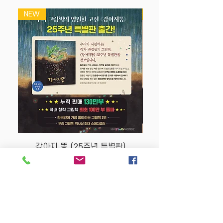
박또박 쓰기
NEW
NEW
-스티커를 착착 붙이고, 카드를 똑똑 뜯으
며 재미있게!
-집중 시간이 짧은 아이들도 걱정 없어요.
-그날그날 학습한 날짜를 쓰고 '참 잘했어
요' 스티커를 붙이면 성취감과 자신감도
키울 수 있지요.
-낱말 카드를 떼어 내면 각 과정에서 학습
한 내용을 두고두고 복습할 수 있어서 아
이들에게 또 다른 재미를 선물해요.
강아지 똥 (25주년 특별판)
Price
$22.50
Store Policy
MY STORY HOUSE
ABN
94 101 804 184