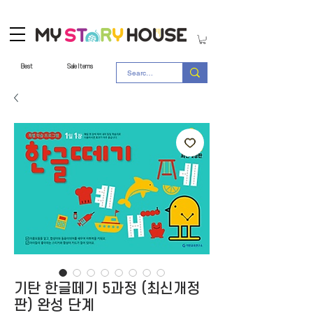
Best
Sale Items
기탄 한글떼기 5과정 (최신개정
판) 완성 단계