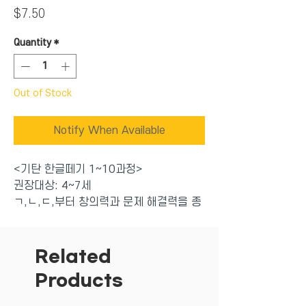
Price
$7.50
Quantity
*
Out of Stock
Notify When Available
<기탄 한글떼기 1~10과정>
권장대상: 4~7세
ㄱ,ㄴ,ㄷ,부터 창의력과 문제 해결력을 종
합적으로 항상시켜주며 취학 전에 한글 학
습을 집중적으로 습득할 수 있도록 구성된
한글 완성 프로그램 학습지!
Related
-매일 한장씩 (주5일, 매일 10분) 한달에
Products
한권이 끝나는 일일 학습 프로그램
-앞장에서 재미있게 배우고, 뒷장에서 또