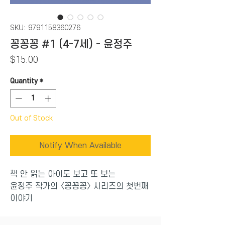
SKU: 9791158360276
꽁꽁꽁 #1 (4-7세) - 윤정주
Price
$15.00
Quantity
*
Out of Stock
Notify When Available
책 안 읽는 아이도 보고 또 보는
윤정주 작가의 〈꽁꽁꽁〉 시리즈의 첫번째
이야기
냉장고 속 온갖 친구들이 한판 신나게 떠
들썩한 잔치를 벌이는 유쾌한 그림책이다.