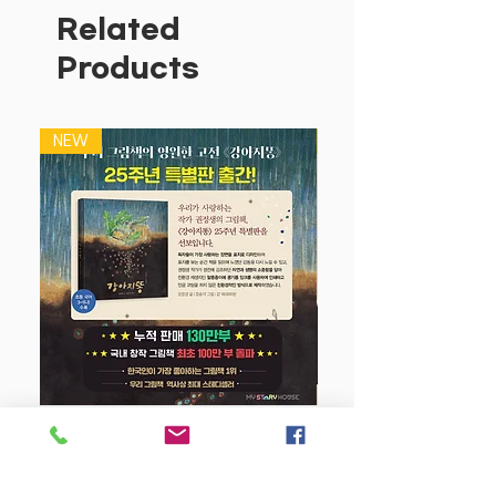
이야기 안에는 아이들이 좋아할 만한 요소
Related
들이 가득하다. 누구나 좋아하는 냉장고
Products
속 다양한 음식들이 등장하고, 이 음식들
이 살아서 움직이며 온갖 수다와 함께 멋
진 사건들을 펼쳐 간다.
NEW
NEW
모두 잠든 캄캄한 밤, 아빠가 집에 돌아왔
다. 한 손에는 호야가 좋아하는 아이스크
림을 들고. 그런데 아빠가 그만 냉장고 문
을 제대로 안 닫고 가 버렸다. 삐삐삐, 경
고음에 냉장고 친구들이 모두 깨어났다.
냉장고 온도가 올라가니 아이스크림은 점
점 녹기만 하고 냉장고 친구들은 어쩔 줄
몰라 발만 동동 굴렀다. 다음 날 녹아 버린
아이스크림을 보고 슬퍼할 호야를 위해 요
구르트 오 형제가 나섰다. 과연 요구르트
강아지 똥 (25주년 특별판)
오 형제는 아이스크림을 무사히 구출할 수
있을까?
Price
$22.50