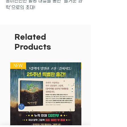
흥미진진한 발명 대결을 통한 ‘즐거운 과
학’으로의 초대!
내일은 발명왕 시리즈는 흥미진진한
발명 대결을 통해 어렵고 멀게만 느꼈던
발명을 쉽고 재미있는 놀이처럼 접하게
Related
도와주는 발명 대결 만화입니다.
Products
- 과학 원리와 창의력의 만남!
박진감 넘치는 발명 대결 속에서 재기발랄
한 아이디어가 실제로 과학 발명품이 되는
NEW
NEW
과정을 생생하게 보여줍니다.
- 교과서의 과학 이론을 자연스럽게 익혀
요!
주인공 스스로 문제점을 인식하고 해결책
을 찾는 과정에서 과학 교과서 속 과학 이
론과 용어를 쉽고 재미있게 배울 수 있습
니다.
- 자신감과 성취감을 얻을 수 있어요!
주인공들이 새로운 발명품을 만들면서 느