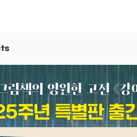
교과서 
나 보세
내일은 
마음을 
재사용이
즈의 원
ts
발명품을
하고, 
명품과 
성하였
뿐만 아
소리의 
의 전달
속 핵심
학습 효
와 더불
있습니다
폼보드와