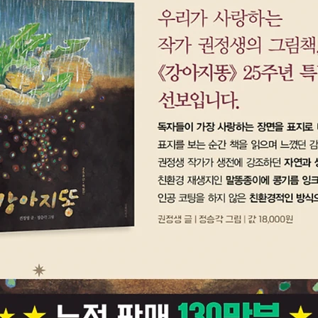
기(카드
‘세상을
생과 발
명’에서
살펴봅니
관련해 
봅니다.
로켓과 
낙하 원
살펴봅니
의 역사
놀이에 
있도록
소리의 
성기 
내일은 
주요 학
리를 체
하였습니