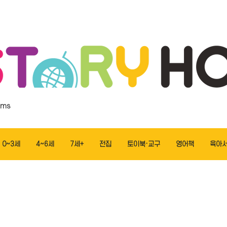
ems
0~3세
4~6세
7세+
전집
토이북·교구
영어책
육아