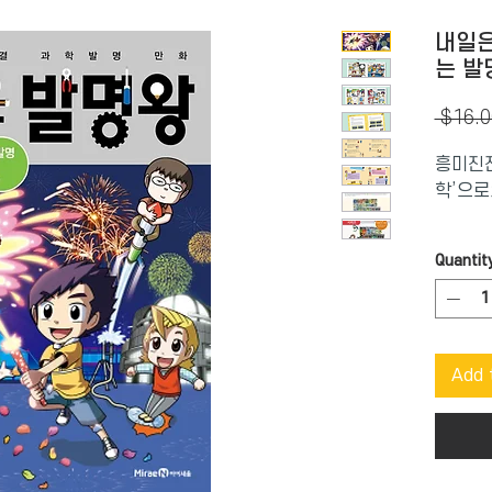
내일은
는 발
 $16.0
흥미진진
학’으로
내일은
Quantit
발명 대
발명을 
도와주는
- 과학
Add 
박진감 
한 아이
과정을 
- 교과
요!