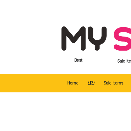
Best
Sale It
Home
신간
Sale Items