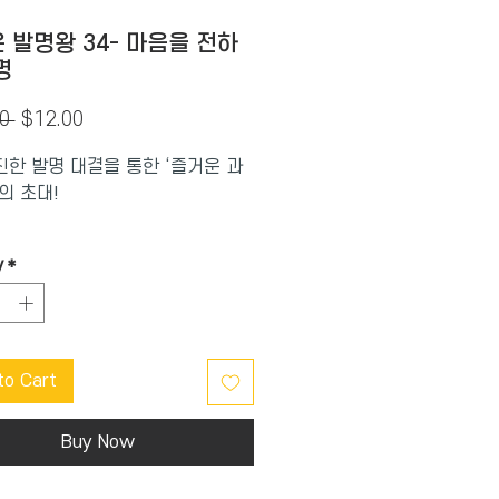
 발명왕 34- 마음을 전하
명
Regular
Sale
0 
$12.00
Price
Price
한 발명 대결을 통한 ‘즐거운 과
의 초대!
 발명왕 시리즈는 흥미진진한
y
*
결을 통해 어렵고 멀게만 느꼈던
쉽고 재미있는 놀이처럼 접하게
 발명 대결 만화입니다.
 원리와 창의력의 만남!
to Cart
넘치는 발명 대결 속에서 재기발랄
디어가 실제로 과학 발명품이 되는
생생하게 보여줍니다.
Buy Now
서의 과학 이론을 자연스럽게 익혀