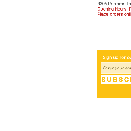
330A Parramatt
Opening Hours: 
Place orders onli
TEL: 0449793288
Be The Fir
Sign up for o
Subsc