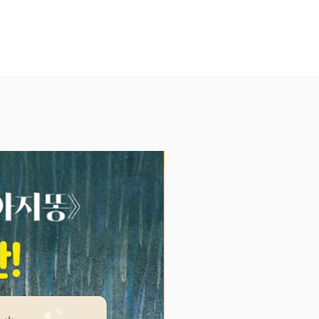
속 과학 이론을 쉽고 재미있게 만
요!
발명왕 34권
전하는 발명’ 편에서는 재활용과
 가능한 친환경 불꽃놀이, 볼록렌
리를 이용한 가상 현실 기기 등의
 통해 자연스럽게 과학 이론을 접
화약과 불꽃놀이에 관련된 각종 발
작동 원리에 대해 알 수 있도록 구
NEW
습니다.
니라 과학 교과서 ‘3학년 2학기 -
성질’ 단원에서 소리의 발생, 소리
 등 꼭 알고 넘어가야 하는 교과서
 원리들을 짜임새 있게 구성하여
과를 높였습니다. 흥미진진한 만화
어 유익한 정보도 알차게 구성되어
. ‘집에서 탐구하기’ 코너에서는
 볼록렌즈를 이용한 가상 현실 기