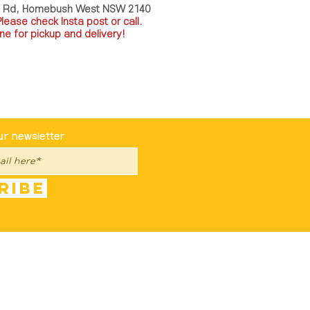
a Rd, Homebush West NSW 2140
P
lease check Insta post or call.
ne for pickup and delivery!
st To Know
ur newsletter
ribe