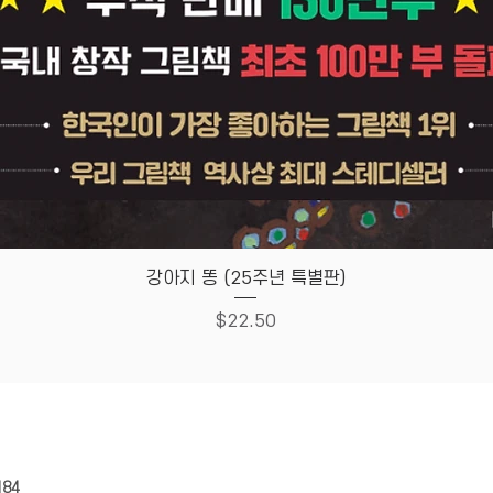
종이컵과
만들어 
Quick View
강아지 똥 (25주년 특별판)
Price
$22.50
HOUSE
Store Policy
184