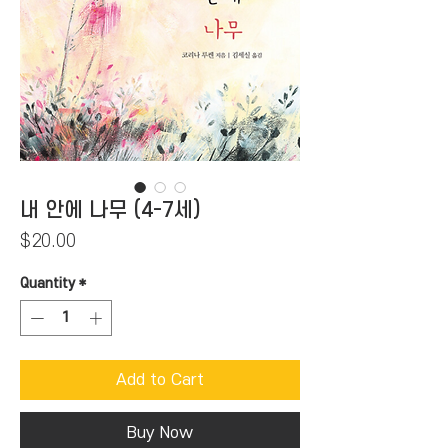
내 안에 나무 (4-7세)
Price
$20.00
Quantity
*
Add to Cart
Buy Now