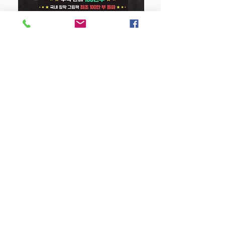
다. 내 안에 자라고 있는 나무를 통해 우리
모두가 다르게-함께 생각하고, 온 생명이
서로 얼마나 깊이 연결되어 있는지를 새롭
게 바라보도록 하는 것이다. 이 그림책은
강아지 똥 (25주년 특별판)
그 생명과 사랑의 축제가 펼쳐지고 있는
생생한 삶의 현장으로 독자들을 초대한다.
Price
$22.50
Store Policy
MY STORY HOUSE
ABN
94 101 804 184
330A Parramatta Rd,
Homebush West NSW
2140
Opening Hours: P
lease
check Insta post or call.
Place orders online for
pickup and delivery!
TEL:
0449793288
Be The First To Know