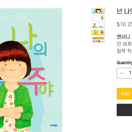
넌 나
$16.2
앤서니 브
전 세계
림책 작
Quantit
오색찬란
이를 향
앤서니 
Add 
예측할 
아이. 
대로의 
넘치는 
나의 우
반짝한 