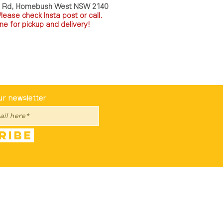
a Rd, Homebush West NSW 2140
P
lease check Insta post or call.
ne for pickup and delivery!
st To Know
ur newsletter
ribe