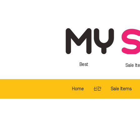
Best
Sale It
Home
신간
Sale Items