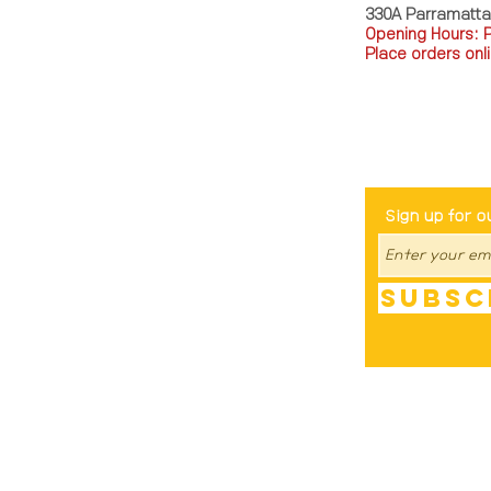
330A Parramatt
Opening Hours: 
Place orders onli
TEL: 0449793288
Be The Fir
Sign up for o
Subsc