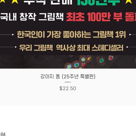
우리의 
서 누구
보다 멋
모가 아
꾹 담았
된 우리
낌없이 
복과 에
책의 화
되지 않
Quick View
강아지 똥 (25주년 특별판)
하는 우
상 앞에
Price
$22.50
사랑하고
이 되는
HOUSE
Store Policy
184