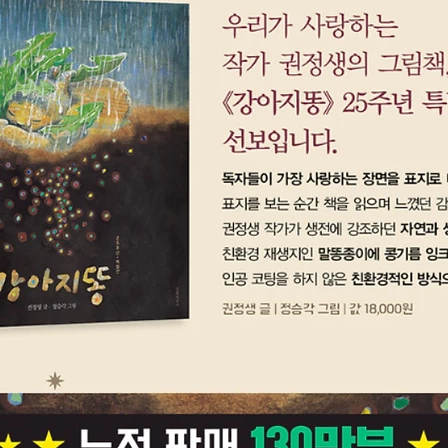
며 아낌
여기에 
유머와 
발한다.
이란 울
을 나눠
곁에 가
를 다시
무한한 
주고 싶
귀여운 
득한 사
있노라면
수 있을
멋진 수
축가가 
은 존재
품고 있