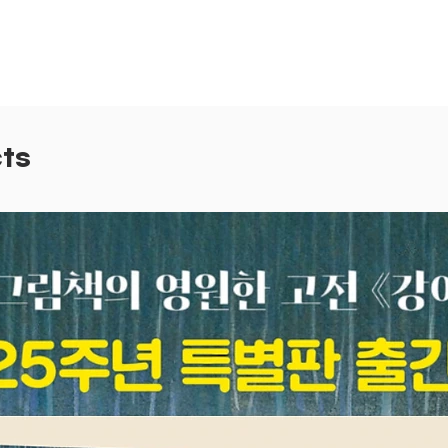
제 의식
자신만의
잡은 앤
전히 기
앤서니 
ts
이야기
소박하고
려 낸 
돌아보게
고 싶은
여 주는
‘사람에
말을 하
았다. 
서도 작
가득한 
럽다고 