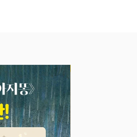
과 이를 가장 친근하게 풀어내는
 그림 스타일로 전 세계인을 사로
서니 브라운은 앞으로의 행보가 여
대되는 작가다.
브라운이 그리는 또 하나의 가족
 진실한 글로 엄마를 아름답게 그
<우리 엄마>, 아빠에 대한 의미를
NEW
 하는 <우리 아빠>, 꼭 껴안아 주
 당차고 건강한 우리 아이들을 보
 <우리 형>까지 앤서니 브라운은
 대한 사랑이 작품의 목적’이라는
며 그 사랑의 기본을 ‘가족’에서 찾
2020년 신작 <넌 나의 우주야>에
가는 초록빛 가디건을 입고 장난기
눈으로 딸을 향해 시종일관 사랑스
이야기하고, 끊임없는 응원을 보내