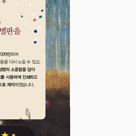
없는 사랑의 찬사를 보내고 있다.
앤서니 브라운 특유의 재치 넘치는
그림이 함께 어우러져 더욱더 빛을
 태어나 처음 속한 공동체인 가족
타리 속에서 사랑을 받고 그 사랑
준다는 따뜻한 가치를 느끼며 우리
장 가까이 있는 가족에 대한 의미
금 느낄 수 있는 작품이다.
가능성을 품은 모든 존재에게 들려
은 말
눈에 동글동글한 얼굴, 장난기 가
랑스러운 우리 아이를 가만히 보고
 누가 이 아이를 사랑하지 않을
까? 날쌘 골키퍼가 되기도 하고,
영 선수가 되기도 하고, 때로는 건
되기도 하는 우리 아이는 아직 작
지만 그 안에 수만 가지 가능성을
다. 이 책은 오색찬란한 빛을 가진