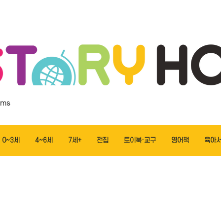
ems
0~3세
4~6세
7세+
전집
토이북·교구
영어책
육아