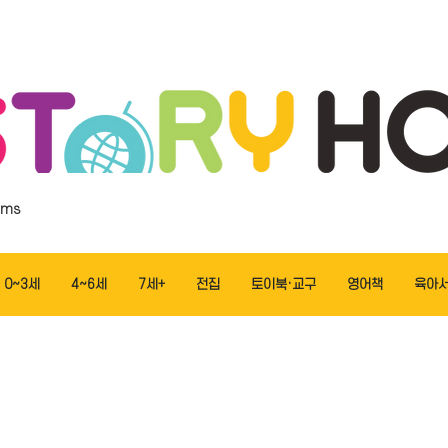
ems
0~3세
4~6세
7세+
전집
토이북·교구
영어책
육아