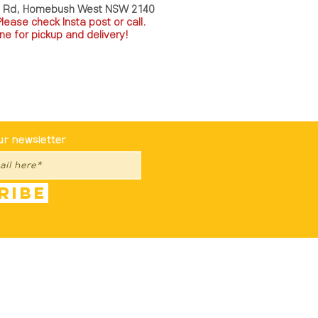
a Rd, Homebush West NSW 2140
P
lease check Insta post or call.
ne for pickup and delivery!
st To Know
ur newsletter
ribe