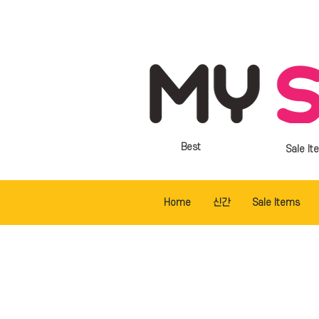
Best
Sale It
Home
신간
Sale Items