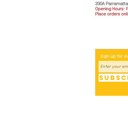
330A Parramatt
Opening Hours: 
Place orders onli
TEL: 0449793288
Be The Fir
Sign up for o
Subsc