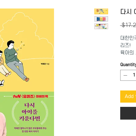
다시 
 $17.2
대한민국
리즈!
육아의 
고 삶의
Quantit
부모들에
부모가 
에는 오
필독서가
Add 