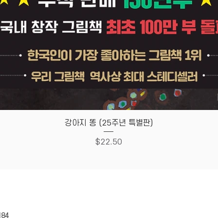
Quick View
강아지 똥 (25주년 특별판)
Price
$22.50
HOUSE
Store Policy
184