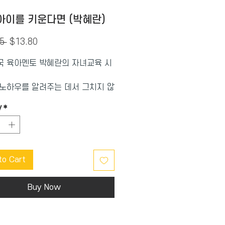
아이를 키운다면 (박혜란)
Regular
Sale
5 
$13.80
Price
Price
 육아멘토 박혜란의 자녀교육 시
노하우를 알려주는 데서 그치지 않
 방향성을 제시해 줌으로써 수많은
y
*
게 위로와 격려를 준 이 책들은
되기 전에 먼저 읽고, 부모가 된 후
래오래 곁에 두고 읽는 자녀교육
 되었다.
to Cart
Buy Now