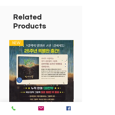
가슴 따뜻한 이야기가 개성 넘치는 그림과
함께 펼쳐진다. 어린 공룡 리케라의 엄마
와 아빠가 동굴에 갇히고 만다. 동굴 앞을
Related
커다란 바위가 막은 것이다. 안에서 아빠
Products
가 바위를 부수려 했지만, 혼자 힘으로는
불가능했다. 어린 리케라가 울먹이며 안
될 것 같다고 말하자 아빠가 다그친다. 세
NEW
NEW
상에 안 되는 일은 없다고 말이다. 리케라
는 아빠의 말에 용기를 얻어 도와줄 공룡
들을 불러 온다.
많은 공룡이 저마다의 방식으로 바위를 부
수려고 시도했다. 머리가 단단한 공룡은
머리를 바위에 박치기하였고, 부리가 큰
공룡은 부리로 바위를 내리쳤다. 하지만
바위는 끄떡도 하지 않았다. 이들은 금세
포기하고 하나같이 “안 되겠다”고 말한
다. 이제 리케라에게는 한 가지 방법이 남
강아지 똥 (25주년 특별판)
았다. 그건 티라노사우루스에게 도움을 청