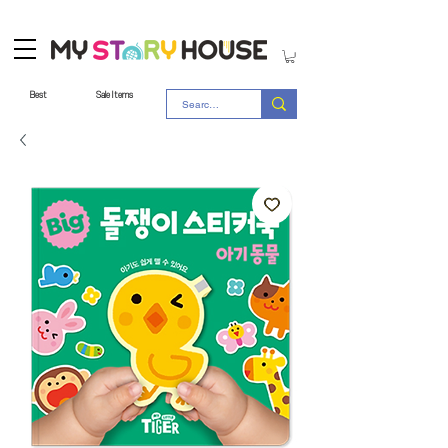
Best
Sale Items