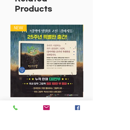
기존 스티커의 2배 크기로 유아 손에 꼭
Products
맞아요, 아이 혼자서도 쉽게 뗄 수 있어요!
여러번 붙였다 떼었다 할수 있는 매직 스
티커예요.
NEW
NEW
강아지 똥 (25주년 특별판)
Price
$22.50