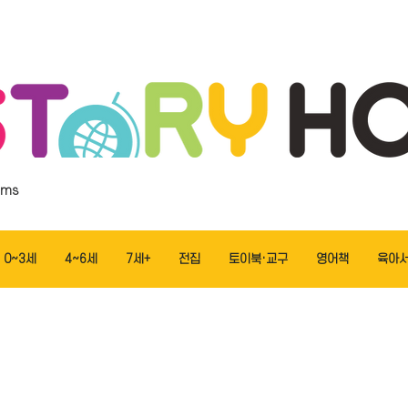
ems
0~3세
4~6세
7세+
전집
토이북·교구
영어책
육아