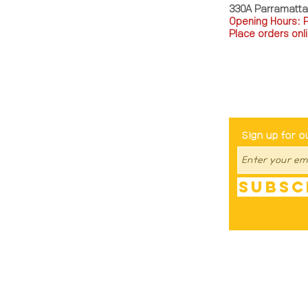
330A Parramatt
Opening Hours: 
Place orders onli
TEL: 0449793288
Be The Fir
Sign up for o
Subsc