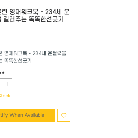
련 영재워크북 - 234세 운
 길러주는 똑똑한선긋기
Price
 영재워크북 - 234세 운필력을
는 똑똑한선긋기
y
*
Stock
tify When Available