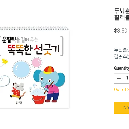
두뇌훈
필력을
$8.50
두뇌훈련
길러주
Quantit
Out of 
No