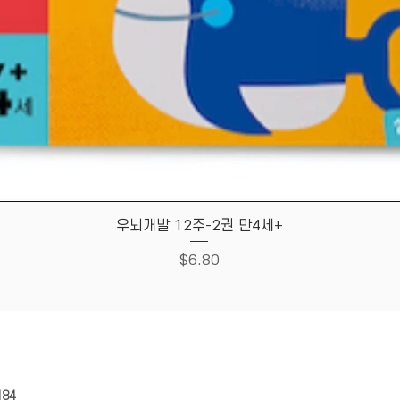
Quick View
우뇌개발 12주-2권 만4세+
Price
$6.80
HOUSE
Store Policy
184