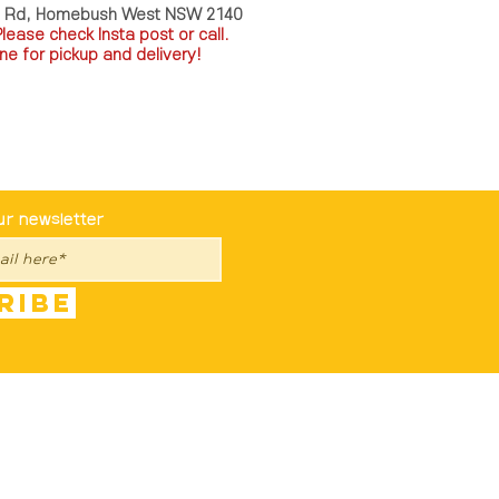
a Rd, Homebush West NSW 2140
P
lease check Insta post or call.
ne for pickup and delivery!
st To Know
ur newsletter
ribe