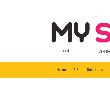
Best
Sale It
Home
신간
Sale Items