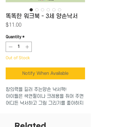
똑똑한 워크북 - 3세 양손낙서
Price
$11.00
Quantity
*
Out of Stock
Notify When Available
창의력을 길러 주는양손 낙서책!
아이들은 색연필이나 크레용을 쥐어 주면
어디든 낙서하고 그림 그리기를 좋아하지
요. 그런데 두뇌 발달이 손의 움직임과
관련이 있다는 것을 아시나요? 아이들이
손으로 마구 낙서하고 색칠하는 행위는 곧
Related