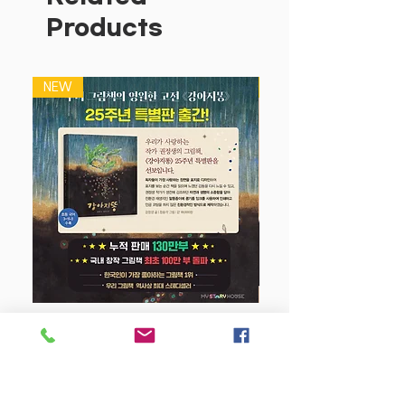
뇌를 발달시키는 과정인 셈이지요.
Products
이때, 한쪽 손만 사용하지 않고 양손을 이
용해서 낙서를 하면, 한 손만 사용하는 아
이와 비교해 뇌발달에 분명한 차이를
NEW
NEW
보이게 됩니다.
[똑똑한 워크북 양손 낙서책]은 빗줄기 그
리기, 산 그리기, 파도 그리기, 점선 그리
기, 무늬 그리기, 색칠하기 등 양손을 이용
해서 할 수 있는 다양한 낙서 놀이와 학습
이 끝날 때마다 붙여 주는 칭찬 스티커로
아이의 의욕을 쑥쑥 길러 줍니다.
이렇게 지도해 주세요!
·아이가 원하는 대로 마음껏 그리도록 이
끌어 주세요.
밖으로 삐져나오지 않고, 빈틈없이 면을
강아지 똥 (25주년 특별판)
색칠하는 것이 꼭 좋은 그림은 아니에요.
틀에 갇힌 그림은 아이들의 자유로운 상상
Price
$22.50
력과 창의력의 발달을 방해한답니다.
·아이가 하는 말에 적극적으로 반응해 주