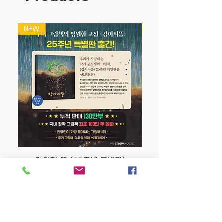
NEW
NEW
강아지 똥 (25주년 특별판)
Price
$22.50
Store Policy
MY STORY HOUSE