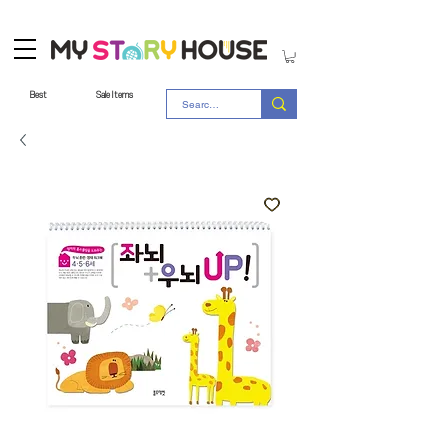
Best
Sale Items