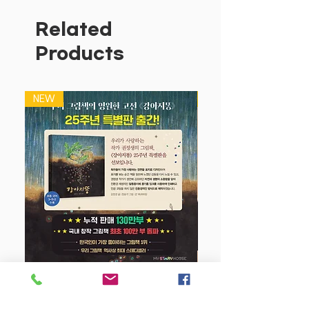
지요.
생활 속에 벌어지는 다양한 상황과 대입해
Related
보고, 내 마음은 어떠했는지 같이 애기해
Products
보면 어떨까요? 서로의 마음을 나누어 볼
수 있는, 마음까지 따뜻해지는 그림책입니
다.
NEW
NEW
강아지 똥 (25주년 특별판)