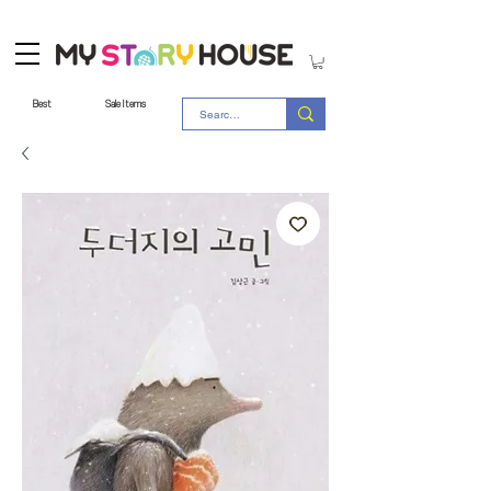
Best
Sale Items