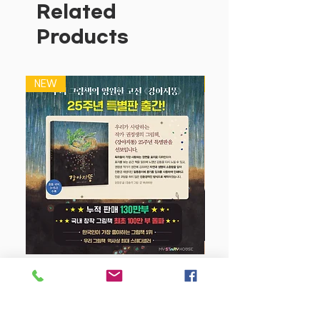
뇌가 폭발적으로 성장하는 생후 36개월은
Related
월령별,영역별 고른 발달이 중요한 골든타
Products
임이지요.
전문가들이 아이의 발달 단계에 맞게 설계
한 5 Step 전집으로
NEW
NEW
월령별 필수 & 인기 아이템만을 담아서
아이의 월령별 발달에 따라 딱 맞는 아이
템만 효과적으로 노출해서 시기에 맞는 자
극과 경험을 줄 수 있어서 더욱 좋지요.
더욱이 유명 작가와 공동 개발하여 다양한
색감과 풍부한 상상력이 담긴 이야기를 아
이에게 보여 줄 수 있어 좋구요.
뭐든 입으로 가져가는 아이를 위해 콩기름
인쇄는 기본, 둥근 모서리 처리, 안전한 불
빛 과 아이 청력에 맞춘 데시벨까지,
걱정없이 아이 손에 쥐어 주세요~~
강아지 똥 (25주년 특별판)
Price
$22.50