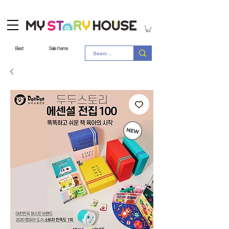
Best
Sale Items