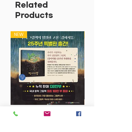
들에게 즐거운 노래와 이야기를 들려주고,
Related
아름다운 그림을 함께 보며 따뜻하고 부드
Products
러운 감성을 전하면서 오감 발달과 두뇌
계발을 도와준답니다.
NEW
NEW
곰돌이 푸의 포근함과 미키 마우스의 유쾌
함은 아기의 정서에 좋은 영향을 줍니다.
블루래빗이 준비한 [디즈니 베이비 선물
세트]를 통해 곰돌이 푸와 미키 마우스를
아이들에게 소개해 주세요.
아이의 즐거움과 상상력이 더욱 크게 자라
날 거예요.
<구성>
매달아 주는 헝겊책 미키
곰돌이 푸의 목욕놀이
강아지 똥 (25주년 특별판)
사랑해, 푸
푸처럼 웃어 봐!
Price
$22.50
I LOVE YOU 동요사운드북 사랑해 사랑