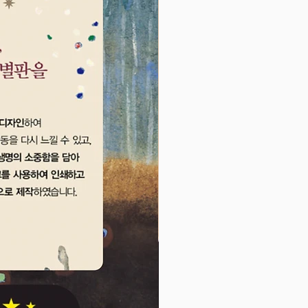
 받았고, 독자가 2만 명에 육박했
상치 못하게 상담글이 폭주하여 ‘똑
카페’까지 개설하게 되었다. 이 책
0년 이상 수천 명의 아기를 돌봐온
스페셜리스트들의 전문지식+만 4
 두 명을 연달아 키우며 독박육아,
를 처절하게 체험한 끝에 비로소
정리한 로리의 100퍼센트 리얼 똑
 노하우+수만 엄마들과의 활발한
험’을 쏟아부은, 그야말로 저자의
수를 담은 책이다.