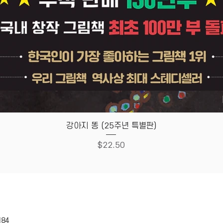
Quick View
강아지 똥 (25주년 특별판)
Price
$22.50
HOUSE
Store Policy
184