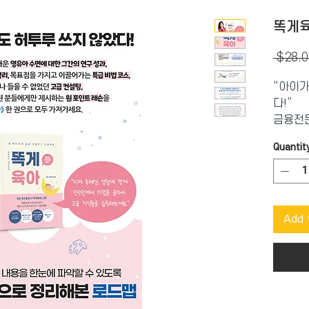
똑게
 $28.0
“아이가
다!”
금융전문
면 개척
Quantit
MIT 
유일 국
리어가 
똑게육아
Add 
똑게학을
부모들!
2011
통해 끝
법!
여러분들