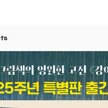
험했던 
줄 타며
비하면 
하지만 
우’까지
독하겠지
ts
째를 낳
었고, 
했다! 
키우며 
서 깨닫
경험과 
전문서를
한 리서
했다.
그 이야
2014
고 반응