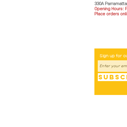
330A Parramatt
Opening Hours: 
Place orders onli
TEL: 0449793288
Be The Fir
Sign up for o
Subsc