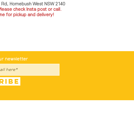
a Rd, Homebush West NSW 2140
P
lease check Insta post or call.
ne for pickup and delivery!
st To Know
ur newsletter
ribe