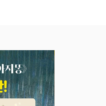
미생의 정글과 같은 직장세계, 똥
 고생해 완성한 석사논문은 육아에
새 발의 피였다!!!
용감하게 곧바로 둘째 아들 ‘연
 출산, 두 명을 키우는 것은 더 혹
 하고 생각했지만, 이게 웬걸? 둘
고 나니 육아 패러다임이 바뀌어있
안 보이던 행복육아가 보이기 시작
이에 만 4년 동안 ‘두 명’을 연달아
NEW
눈물 콧물 섞인 독박육아, 그 안에
게 된 참된 행복, 그 뼈저린 직접
함께 수백 권이 넘는 국내외 육아
 독파한 간접 경험, 그리고 풍부
치를 바탕으로 ‘똑게육아’를 완성
기를 보다 많은 엄마들과 나누고자
년 네이버 포스트에 연재를 시작했
은 폭발적이었다. 연재 1개월 만에