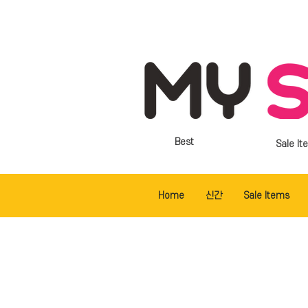
Best
Sale It
Home
신간
Sale Items