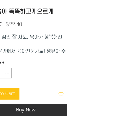
육아 똑똑하고게으르게
Regular
Sale
0 
$22.40
Price
Price
 잠만 잘 자도, 육아가 행복해진
가에서 육아전문가로! 영유아 수
가의 길을 걷다.
y
*
경제학자에서 베스트셀러 작가, 국내
제수면전문가, 똑게육아 대표로 커
바뀌다.
 하는 엄마, 공부하는 엄마!
to Cart
 배우고 육아의 행복에 눈을 뜬
년부터 전문성, 진정성 있는 연재를
Buy Now
없는 입소문을 탄 똑게육아의 마
이 영접할 순간입니다.