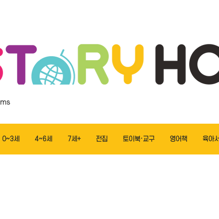
ems
0~3세
4~6세
7세+
전집
토이북·교구
영어책
육아