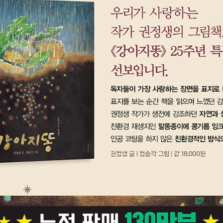
신인상을
다. 예
게육아 
은 ‘1
베이비 
년 동안
노예육아
깨닫고 
게육아
상담 경
혼과 골