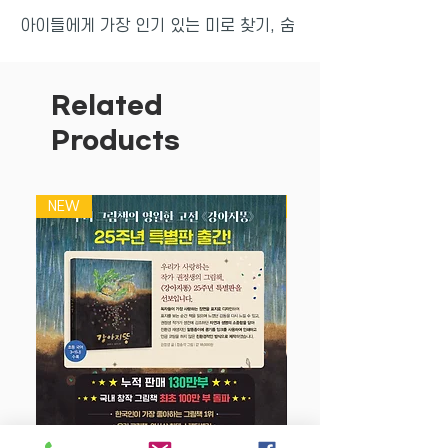
아이들에게 가장 인기 있는 미로 찾기, 숨
은 그림 찾기, 색칠하기 등은 물론, 다른
그림 찾기, 다른 하나 찾기 등 색다른 두뇌
놀이까지 모두 들어 있어요. 한 장 한 장
Related
넘길 때마다 새로운 유형의 문제가 나오니
Products
질리지 않고, 가볍게 맞힐 수 있는 문제부
터 골똘히 생각하며 답을 찾는 문제까지
다양한 난이도로 구성돼 도전하는 재미가
NEW
NEW
있어요.
창의력, 집중력, 관찰력 등 다양한 두뇌 계
발을 도와요!
전두엽이 집중적으로 발달하는 만 4~6세
유아에게 딱 맞는 종합 워크북이에요. 다
양한 활동을 접하면서 두뇌의 여러 영역이
종합적으로 발달하지요. 마음대로 색칠하
며 창의력을, 골똘히 생각해 규칙과 숨은