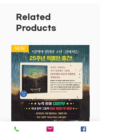
한 오감 자극 사운드북입니다. 아기의 두
뇌는 새롭고 낯선 것을 경험하기 위해 다
Related
양한 자극을 찾습니다. 주변에 보이는 것
Products
은 가리지 않고 손으로 움켜쥐고 흔들며
입에 넣어 봅니다.
멜로디 봉봉은 방긋 웃는 과일 모양으로
NEW
NEW
시선을 사로잡고, 쥐기 쉬운 손잡이와 물
고 빨기 좋은 실리콘 촉감 잎사귀, 문지르
면 과일 향이 나는 향기 카드까지 제공되
어 오감 발달에 좋은 자극제가 됩니다.
특히 기존 사운드북과는 차별화된 기능을
새로 추가한 것이 눈에 띕니다. 버튼 한 번
만 누르면 동요 5곡이 연속 반복 재생되
어, 버튼을 다시 눌러야 하는 번거로움이
없고 끊김 없이 계속해서 동요를 들려줍니
다. 노랫소리에 맞춰 작동하는 양 볼의 불
빛과 재밌는 효과음도 확인하세요.
강아지 똥 (25주년 특별판)
[멜로디 봉봉 낱말 놀이 동요]편에는 말