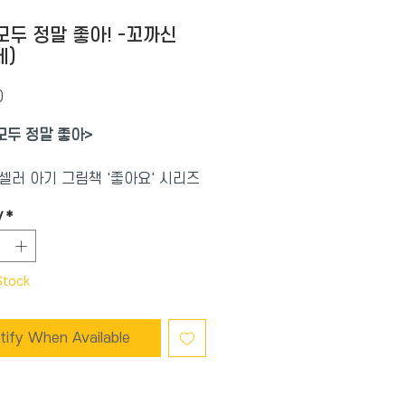
모두 정말 좋아! -꼬까신
세)
Price
0
모두 정말 좋아
>
셀러 아기 그림책 '좋아요' 시리즈
번째 그림책으로
y
*
자기 주변의 여러 가지 사물과 친
환경에 대한 애정이 커지고
 아이로 자라게 도와 주는 그림책
Stock
tify When Available