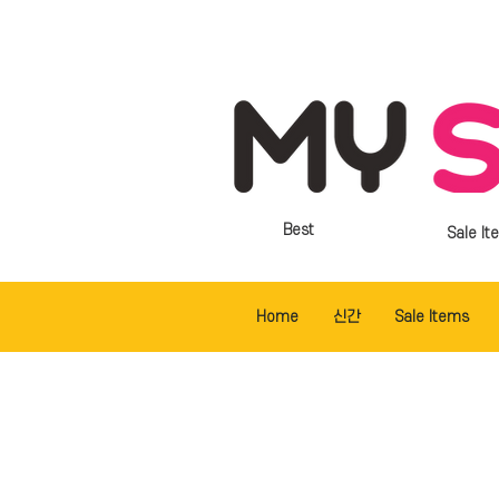
Best
Sale It
Home
신간
Sale Items