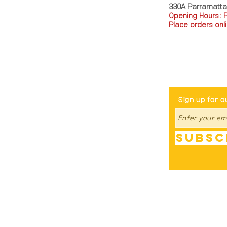
330A Parramatt
Opening Hours: 
Place orders onli
TEL: 0449793288
Be The Fir
Sign up for o
Subsc