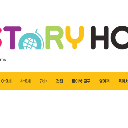
ems
0~3세
4~6세
7세+
전집
토이북·교구
영어책
육아