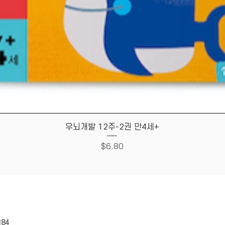
Quick View
우뇌개발 12주-2권 만4세+
Price
$6.80
HOUSE
Store Policy
184