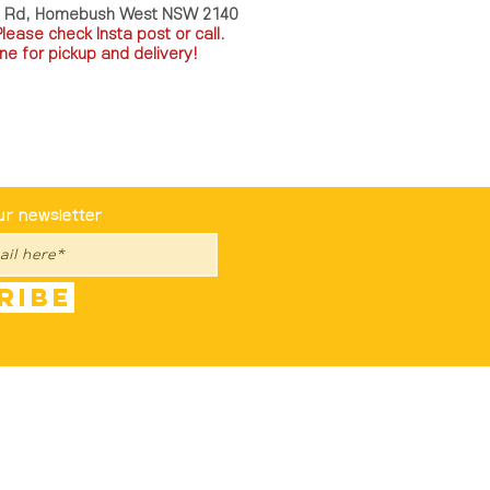
a Rd, Homebush West NSW 2140
P
lease check Insta post or call.
ne for pickup and delivery!
st To Know
ur newsletter
ribe