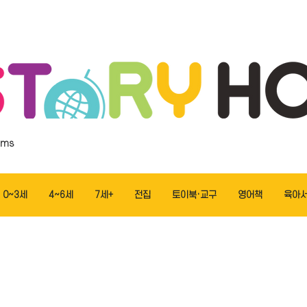
ems
0~3세
4~6세
7세+
전집
토이북·교구
영어책
육아