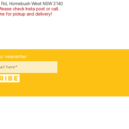
a Rd, Homebush West NSW 2140
P
lease check Insta post or call.
ne for pickup and delivery!
st To Know
ur newsletter
ribe