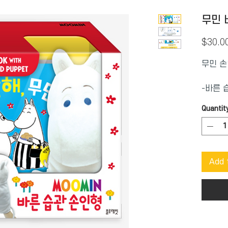
무민 
$30.0
무민 손
-바른 
동화와,
Quantit
듯한 손
세트예요
의 이야
깨우치도
Add 
격려를 
을 기르
-손을 
형은 청
여 두뇌