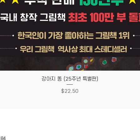
Quick View
강아지 똥 (25주년 특별판)
Price
$22.50
HOUSE
Store Policy
184