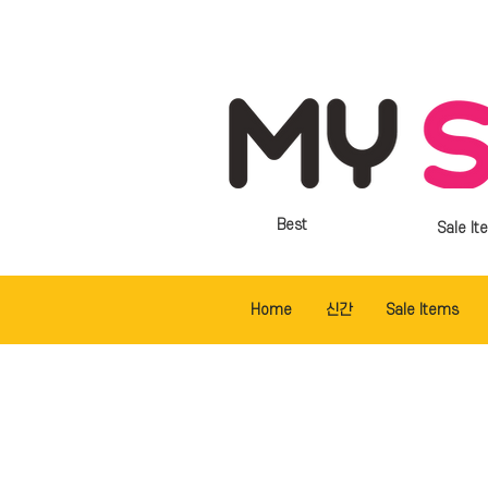
Best
Sale It
Home
신간
Sale Items