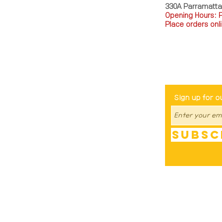
330A Parramatt
Opening Hours: 
Place orders onli
TEL: 0449793288
Be The Fir
Sign up for o
Subsc