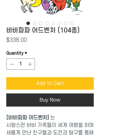
바바파파 어드벤처 (104종)
Price
$338.00
Quantity
*
Add to Cart
Buy Now
[
바바파파
어드벤처
]
는
사랑스런
바바
가족들이
세계
여행을
하며
새롭게
만난
친구들과
도전과
탐구를
통해