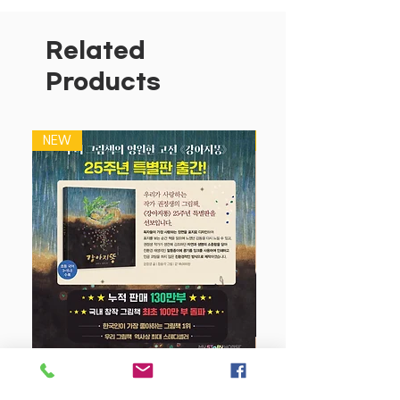
미래를
열어주는
탐험
동화와
‘
누구일까
요
?’ ‘
단어쓰기
’ ‘
수세기
’ ‘
색칠하기
’ ‘
창의
Activity’
등
다양한
놀이
활동으로
이루어
Related
진
워크북으로
구성된
전집입니다
!
Products
길쭉길쭉하고
동그란
사랑스러운
바바
가
족과
아시아
,
아프리카
,
아메리카
,
유럽
,
NEW
NEW
오세아니아
,
극지방에
있는
세계
여러
나
라를
탐험해요
전
세계로
많은
나라를
여행하며
펼쳐지는
이야기를
통해
아이들의
상상력과
창의력
,
감수성과
사고력을
키워주고
각
나라에서
만나는
여러
신기한
동물들의
특징을
배울
수
있는
자연관찰
책으로도
아주
좋아요
!!
바바
파파
어드벤처에서
만난
동물들의
정
보를
자세히
알고
놀이를
통해
인지는
물론
관찰력과
기초적인
수세기
,
상상력과
창의
강아지 똥 (25주년 특별판)
성을
키울
수
있는
내용으로
구성되어
있