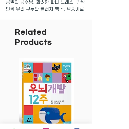
금발의 공주님, 화려한 파티 드레스, 반짝
반짝 유리 구두와 클러치 백…. 색종이로
나만의 예쁜 공주님을 만들어 보자. 색종
이와 <반짝반짝 공주 종이접기>만 있으면
언제, 어디서든 뚝딱뚝딱 만들 수 있다. 핑
Related
크와 공주, 아기자기한 소품을 한창 좋아
Products
하는 5~8세 여자아이의 취향을 딱 반영해
만든 책이다. 공주님과 아기자기한 소품
들, 숲의 요정과 귀여운 동물들을 접어서
배경판 위에서 인형 놀이를 하면 더 재밌
다.
숲속 성에 사는 공주님은 예쁜 드레스와
반짝이는 액세서리, 리본과 하트 모양을
무척 좋아해요! 색종이로 공주님과 공주님
이 좋아하는 것들을 잔뜩 만들어 봐요!
책 속에 들어 있는 그림판을 활용해서 인
형 놀이를 하면 더 즐겁답니다.