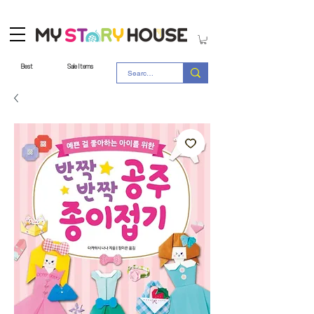
Best
Sale Items