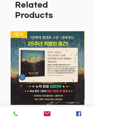
Related
Products
NEW
NEW
강아지 똥 (25주년 특별판)
Price
$22.50