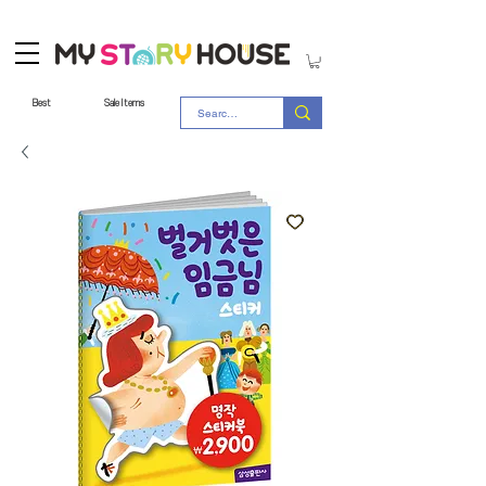
Best
Sale Items