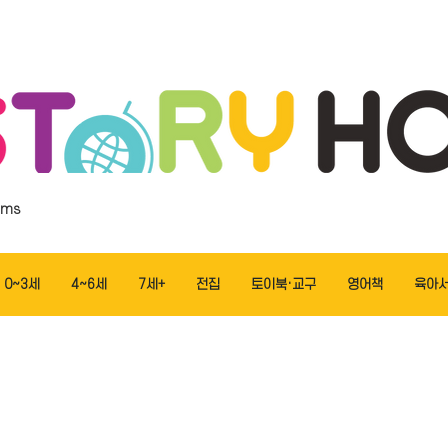
ems
0~3세
4~6세
7세+
전집
토이북·교구
영어책
육아