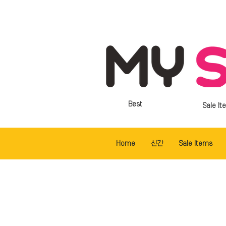
Best
Sale It
Home
신간
Sale Items