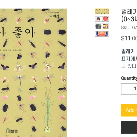
벌레가
(0~3
SKU: 9
$11.0
벌레가
표지에서
고 있다
레발도 
Quantit
정말 귀
다. 전
자라면 
는 그림
Add 
가 이 
글을 쓴
와도 같