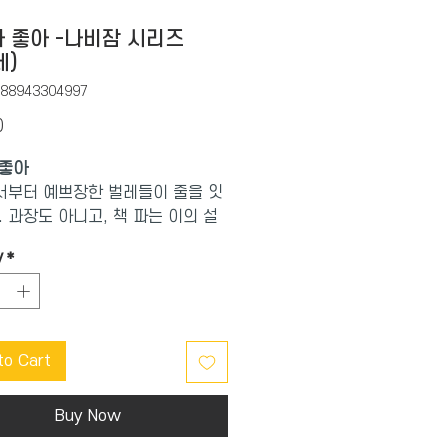
 좋아 -나비잠 시리즈
세)
788943304997
Price
0
 좋아
부터 예쁘장한 벌레들이 줄을 잇
. 과장도 아니고, 책 파는 이의 설
아니다. 여기에 그려진 벌레들은
y
*
엽고 또 예쁘다. 그러나 놀랄 일 없
작 <마니 마니 마니>를 기억하는 독
유쾌한 작가 조은희의 창의력 넘치
을 이미 기대하고 있을터. 그 기대
to Cart
책에 관심을 갖는 첫번째 이유다.
 이는 마거릿 와이즈 브라운. 싯귀
Buy Now
은 글을 쓰는 이로 자주 소개되는