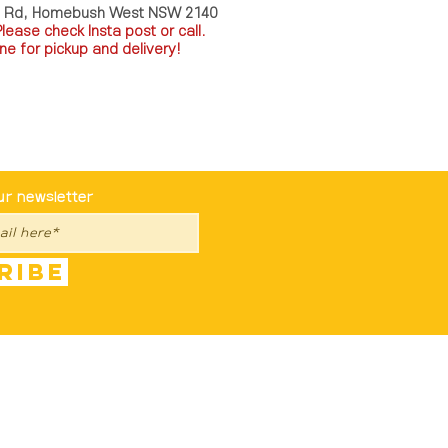
a Rd, Homebush West NSW 2140
P
lease check Insta post or call.
ne for pickup and delivery!
st To Know
ur newsletter
ribe