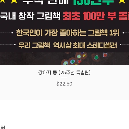
Quick View
강아지 똥 (25주년 특별판)
Price
$22.50
HOUSE
Store Policy
184