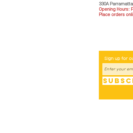
330A Parramatt
Opening Hours: 
Place orders onli
TEL: 0449793288
Be The Fir
Sign up for o
Subsc