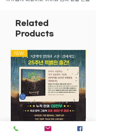
며 노는 재미 속에서 아이의 어휘력을 쑥
쑥 키워 보세요!
200장 모두 생동감 넘치는 실제 이미
Related
지
Products
앞면은 한글, 뒤면은 영어
세이펜으로 활용가능
모서리가 동글동글 아기손을 보호해요
NEW
NEW
구성: 동물 80장/과일채소 30장/음식 10
장/ 탈것 15장/사물 65장
강아지 똥 (25주년 특별판)