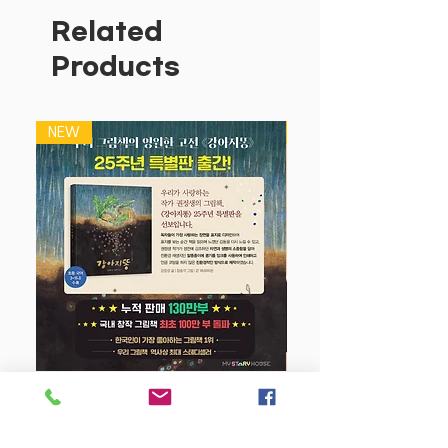
고, 아이들이 좋아하는 강아지와 고양이는
Related
어떻게 배변을 가리는지를 보여 주면서
Products
‘나도 스스로 해 볼래’ 하는 마음을 불러일
으키는 그림책이다.
NEW
NEW
강아지 똥 (25주년 특별판)
Price
$22.50