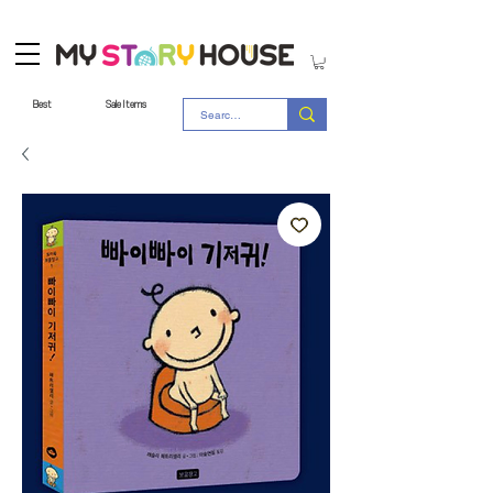
Best
Sale Items