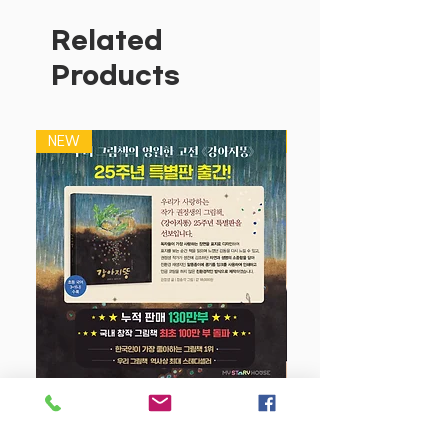
Related
Products
NEW
NEW
강아지 똥 (25주년 특별판)
Price
$22.50