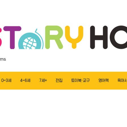
ems
0~3세
4~6세
7세+
전집
토이북·교구
영어책
육아