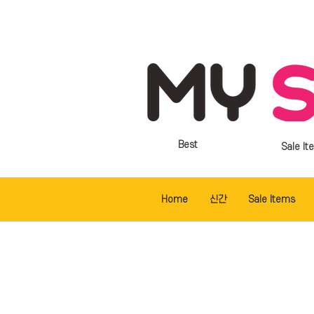
Best
Sale It
Home
신간
Sale Items