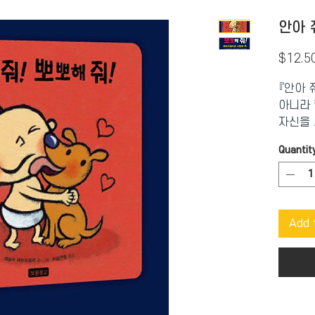
안아 
$12.5
『안아 
아니라 
자신을 
서 또한
Quantit
한 담요
에 마음
좋은 일
Add 