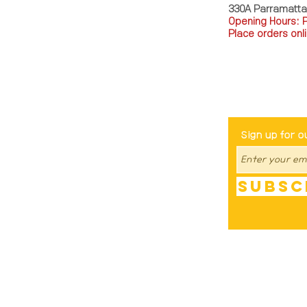
330A Parramatt
Opening Hours: 
Place orders onli
TEL: 0449793288
Be The Fir
Sign up for o
Subsc