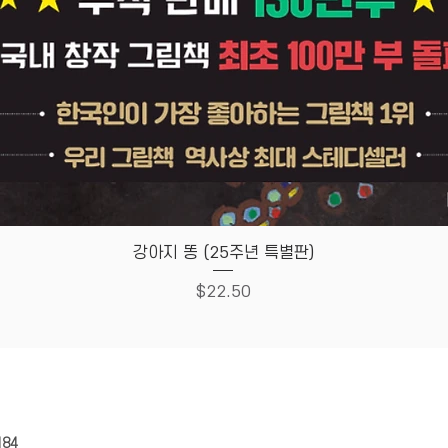
Quick View
강아지 똥 (25주년 특별판)
Price
$22.50
HOUSE
Store Policy
184