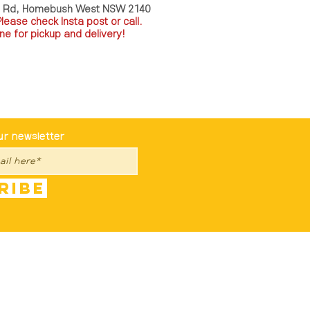
a Rd, Homebush West NSW 2140
P
lease check Insta post or call.
ne for pickup and delivery!
st To Know
ur newsletter
ribe