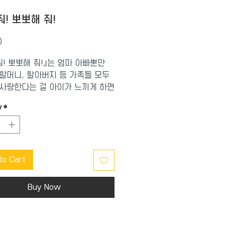
줘! 뽀뽀해 줘!
Price
0
줘! 뽀뽀해 줘!』는 엄마 아빠뿐만
할머니, 할아버지 등 가족들 모두
사랑한다는 걸 아이가 느끼게 하면
 친구들, 멍멍이, 금붕어, 푹신푹신
y
*
 등 자신이 사랑하는 사람과 사물
껏 애정을 표현하는 것이 얼마나
인지 아이에게 알려 준다.
to Cart
Buy Now