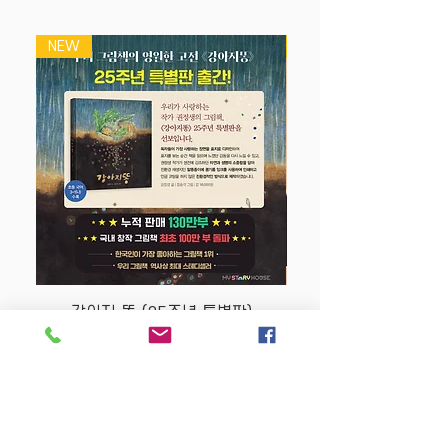
NEW
NEW
강아지 똥 (25주년 특별판)
Price
$22.50
Store Policy
MY STORY HOUSE