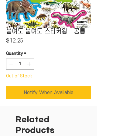
붙여도 붙여도 스티커왕 - 공룡
Price
$12.25
Quantity
*
Out of Stock
Notify When Available
Related
Products