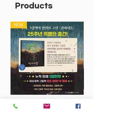
Products
NEW
NEW
강아지 똥 (25주년 특별판)
Price
$22.50